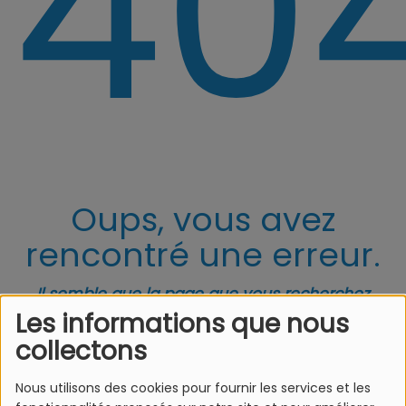
40
Oups, vous avez
rencontré une erreur.
Il semble que la page que vous recherchez
n’existe plus.
Les informations que nous
collectons
Nous utilisons des cookies pour fournir les services et les