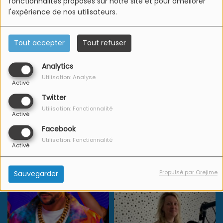
fonctionnalités proposés sur notre site et pour améliorer
L'Equipe Azur FM
l'expérience de nos utilisateurs.
Tout accepter
Tout refuser
Analytics
Utilisation: Analyse
Activé
Twitter
Utilisation: Fonctionnalité
Activé
Facebook
Utilisation: Fonctionnalité
Activé
Propulsé par Orejime
Sauvegarder