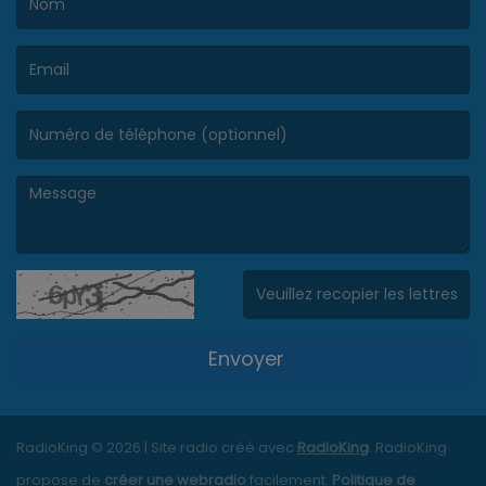
(Le nom est obligatoire. )
(L’email est obligatoire. )
(Le message est obligatoire. )
(Captcha invalide. )
Envoyer
RadioKing © 2026 | Site radio créé avec
RadioKing
. RadioKing
propose de
créer une webradio
facilement.
Politique de