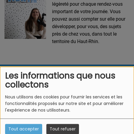
légèreté pour chaque rendez-vous
important de votre journée. Vous
pouvez aussi compter sur elle pour
développer, pour vous, des sujets
près de chez vous, dans tout le
territoire du Haut-Rhin.
Les informations que nous
L'Equipe Azur FM
collectons
Nous utilisons des cookies pour fournir les services et les
fonctionnalités proposés sur notre site et pour améliorer
l'expérience de nos utilisateurs.
Tout accepter
Tout refuser