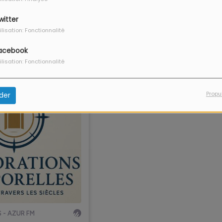
witter
ilisation: Fonctionnalité
-âge : un privilège... qui se mérite !
acebook
ilisation: Fonctionnalité
Propu
der