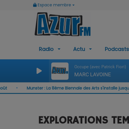
Espace membre
Radio
Actu
Podcasts
Occupe (avec Patrick Fiori)
MARC LAVOINE
Munster : La 8ème Biennale des Arts s'installe jusqu'au 15 ao
EXPLORATIONS TEM