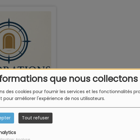
nformations que nous collectons
ons des cookies pour fournir les services et les fonctionnalités p
et pour améliorer l'expérience de nos utilisateurs.
epter
Tout refuser
nalytics
ilisation: Analyse