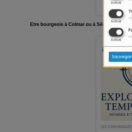
Activé
T
Ut
Activé
Etre bourgeois à Colmar ou à Sélestat au moyen
F
Ut
Activé
Sauvegar