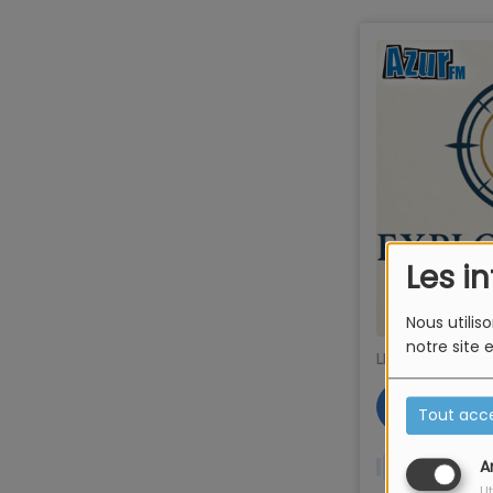
Les i
Nous utilis
notre site 
Tout acc
A
Ut