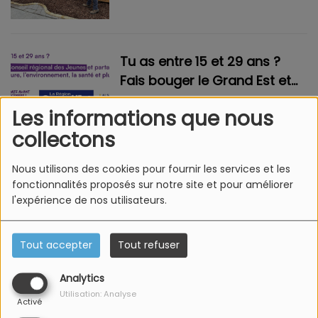
mains qui font briller la cité
humaniste
Tu as entre 15 et 29 ans ?
Fais bouger le Grand Est et
rejoins le Conseil Régional
Les informations que nous
des Jeunes !
collectons
Colmar : Les nouveautés du
Nous utilisons des cookies pour fournir les services et les
Marché de Noël 2025
fonctionnalités proposés sur notre site et pour améliorer
l'expérience de nos utilisateurs.
Tout accepter
Tout refuser
<
5
6
7
8
9
10
11
12
13
Analytics
14
>
Utilisation: Analyse
Activé