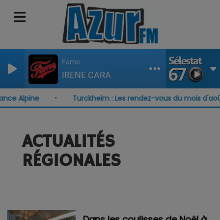
Fame
IRENE CARA
ce Alpine
Turckheim : Les rendez-vous du mois d'août
ACTUALITÉS
RÉGIONALES
Dans les coulisses de Noël à