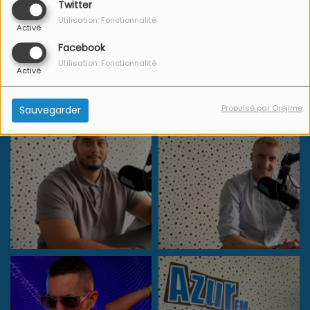
Twitter
Utilisation: Fonctionnalité
Activé
Facebook
L'Equipe Azur FM
Utilisation: Fonctionnalité
Activé
Propulsé par Orejime
Sauvegarder