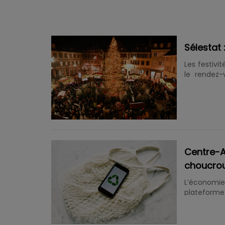
Sélestat 
Les festivi
le rendez
Marchés de
seront au 
mis à l’ho
Philippe Ra
Sélestat :
Noël sous l
ville de......
Centre-A
choucrou
L’économie
plateforme
par la jeun
Mines. L’ob
différents