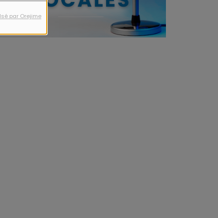
lsé par Orejime