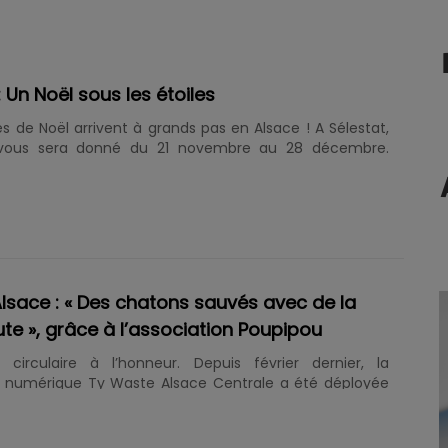
: Un Noël sous les étoiles
tés de Noël arrivent à grands pas en Alsace ! A Sélestat,
-vous sera donné du 21 novembre au 28 décembre.
 Noël, animations, expositions, ou encore concerts
programme. Le thème des étoiles sera particulièrement
nneur lors de cette nouvelle édition. Entretien avec
uel, responsable du Service Festivités de la Ville de
 Retrouvez ci-dessous un résumé de cet entretien : Un
es étoiles. Cette année, les festivités s'empareront de la
lsace : « Des chatons sauvés avec de la
te », grâce à l’association Poupipou
 circulaire à l’honneur. Depuis février dernier, la
 numérique Ty Waste Alsace Centrale a été déployée
e association Poupipou, originaire de Sainte-Marie-aux-
jectif de ce projet ? Faciliter les relations entre les
 acteurs du territoire pour réduire et valoriser les