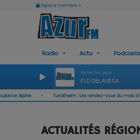
Espace membre
Radio
Actu
Podcasts
Aimer les gens
FLO DELAVEGA
ce Alpine
Turckheim : Les rendez-vous du mois d'août
ACTUALITÉS RÉGIO