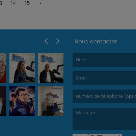
3
14
15
>
r d'autres utilisateurs qui écrivaient pour le plaisir et
.....
Nous contacter
(Le nom est obligatoire. )
(L’email est obligatoire. )
(Le message est obligatoire. )