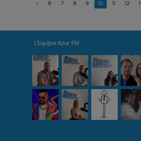
<
6
7
8
9
10
11
12
1
Inspirée pa
participaient.
L'Equipe Azur FM