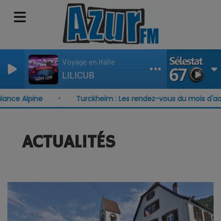
Voyage en italie
LILICUB
ce Alpine
Turckheim : Les rendez-vous du mois d'août
ACTUALITÉS