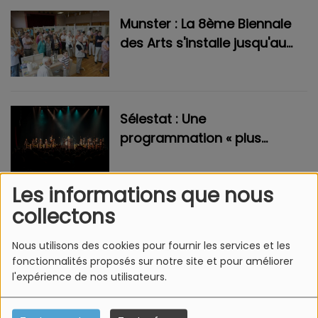
Munster : La 8ème Biennale
des Arts s'installe jusqu'au
15 août
Sélestat : Une
programmation « plus
équilibrée que jamais » aux
Tanzmatten
Les informations que nous
collectons
Vogelgrun : 1 an de travaux
pour la piscine Sirénia
Nous utilisons des cookies pour fournir les services et les
fonctionnalités proposés sur notre site et pour améliorer
l'expérience de nos utilisateurs.
Illhaeusern : la Fête de la