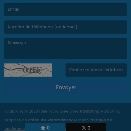
(Le nom est obligatoire. )
(L’email est obligatoire. )
(Le message est obligatoire. )
(Captcha invalide. )
Envoyer
RadioKing © 2026 | Site radio créé avec
RadioKing
. RadioKing
propose de
créer une webradio
facilement.
Politique de
0
0
confidentialité
|
Mentions légales