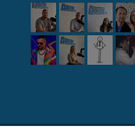
RadioKing © 2026 | Site radio créé avec
RadioKing
. 