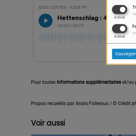
T
Ut
Activé
F
Ut
Activé
Sauvegar
Pour toutes
informations supplémentaires
et/ou
Propos recueillis par Anaïs Follenius / © Crédit
Voir aussi