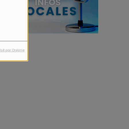
lsé par Orejime