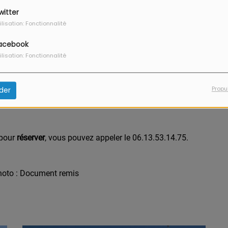
witter
ilisation: Fonctionnalité
acebook
ilisation: Fonctionnalité
Propu
der
 pour
réserver
, vous pouvez appeler le 06.13.53.14.75.
 photo : Document remis