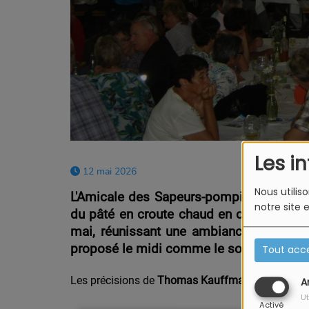
Les i
12 mai 2026
Nous utilis
L'Amicale des Sapeurs-pompiers de Hett
notre site 
du pâté en croute chaud en ce week-end
mai, réunissant une ambiance convivial
proposé le midi comme le soir.
Tout acc
Les précisions de
Thomas Kauffmann
,
de l'Amic
A
Ut
Activé