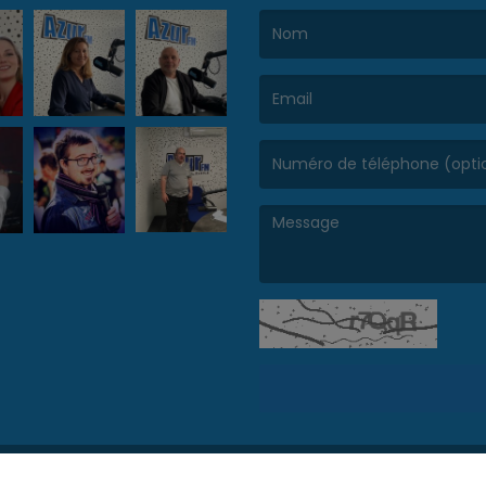
(Le nom est obligatoire. )
(L’email est obligatoire. )
(Le message est obligatoire. )
RadioKing propose de
créer une webradio
facilement.
Politique de con