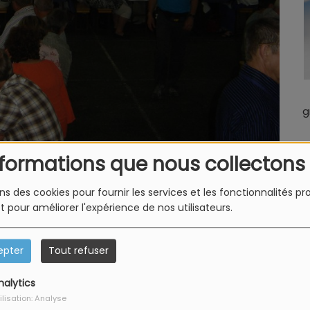
g
nformations que nous collectons
ons des cookies pour fournir les services et les fonctionnalités p
enschlag organise sa 49ème édition de la Fête
et pour améliorer l'expérience de nos utilisateurs.
 de Pentecôte, le samedi 23 et le dimanche 24
e et musicale ainsi qu'un pâté en croûte chaud
epter
Tout refuser
ale des Sapeurs-pompiers
:
nalytics
ilisation: Analyse