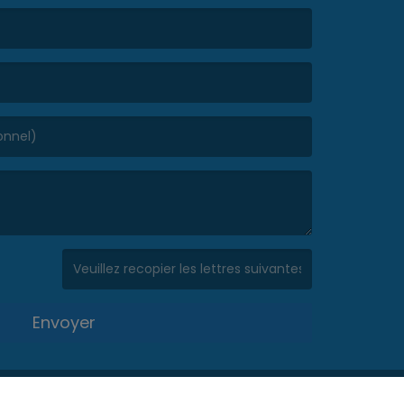
(Captcha invalide. )
Envoyer
fidentialité
|
Mentions légales