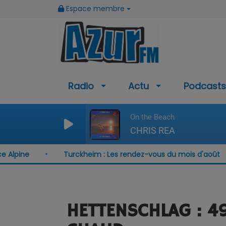
Espace membre
Radio
Actu
Podcasts
On the Beach
CHRIS REA
Turckheim : Les rendez-vous du mois d'août
HETTENSCHLAG : 4