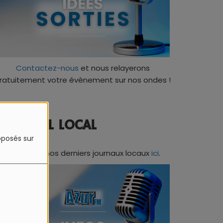
Contactez-nous
et nous relayerons
ratuitement votre évènement sur nos ondes !
JOURNAL LOCAL
roposés sur
Retrouvez nos derniers journaux locaux
ici
.