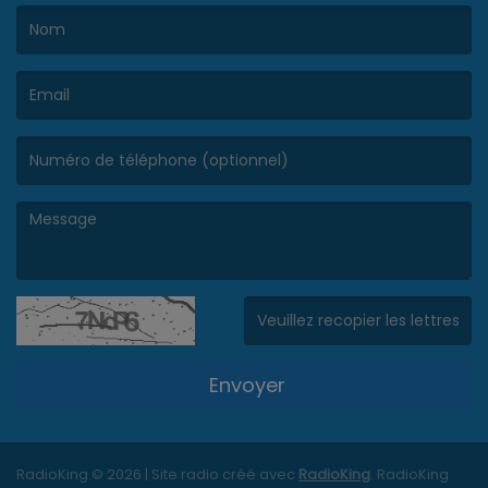
(Le nom est obligatoire. )
(L’email est obligatoire. )
(Le message est obligatoire. )
(Captcha invalide. )
Envoyer
RadioKing © 2026 | Site radio créé avec
RadioKing
. RadioKing