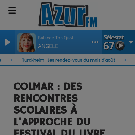
Balance Ton Quoi
ANGELE
Turckheim : Les rendez-vous du mois d'août
Munst
COLMAR : DES
RENCONTRES
SCOLAIRES À
L'APPROCHE DU
FESTIVAL DU LIVRE