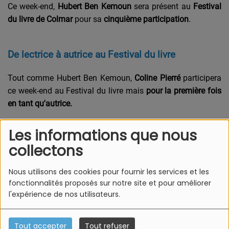
Ce week-end,
Hubert Ben Kemoun
sera présent au
Festival
du livre de Colmar
pour sa
cinquième participation
.
De lectrice à autrice au Festival du livre
Tout comme Hubert Ben Kemoun,
Coline Pierré
participera
ce week-end au Festival du livre mais
pour la première fois
en tant qu'autrice.
Les informations que nous
collectons
Nous utilisons des cookies pour fournir les services et les
fonctionnalités proposés sur notre site et pour améliorer
l'expérience de nos utilisateurs.
Tout accepter
Tout refuser