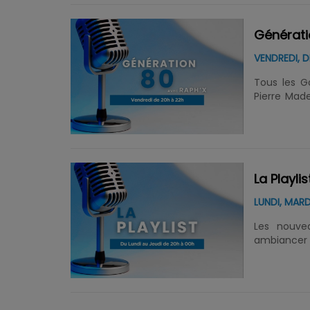
Générati
VENDREDI, D
Tous les G
Pierre Made
soirée...
La Playlis
LUNDI, MARD
Les nouve
ambiancer v