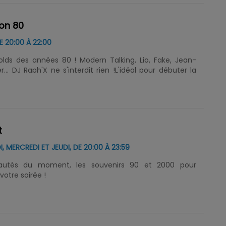
on 80
E 20:00 À 22:00
olds des années 80 ! Modern Talking, Lio, Fake, Jean-
r... DJ Raph'X ne s'interdit rien !L'idéal pour débuter la
t
I, MERCREDI ET JEUDI, DE 20:00 À 23:59
autés du moment, les souvenirs 90 et 2000 pour
otre soirée !