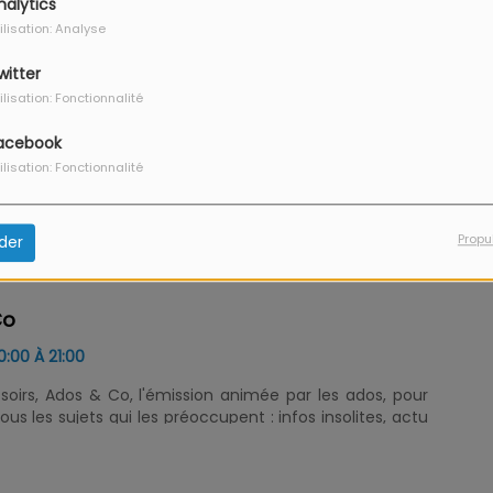
nalytics
ilisation: Analyse
witter
ork
ilisation: Fonctionnalité
 VENDREDI, DE 16:00 À 20:00
acebook
a journée toute en douceur ... avec vos rendez-vous
ilisation: Fonctionnalité
 cadeaux, découvertes, services, sorties, journal
ns locales... Tous les vendredis à 19h, retrouvez l'invité
ine
Propu
der
Co
0:00 À 21:00
soirs, Ados & Co, l'émission animée par les ados, pour
ous les sujets qui les préoccupent : infos insolites, actu
objets connectés, ciné, bons plans... Vous souhaitez
l'émission ? Contactez-nous : contact@azur-fm.com