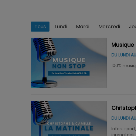
Tous
Lundi
Mardi
Mercredi
Je
Musique 
DU LUNDI AU
100% musique
Christop
DU LUNDI AU
Infos, spor
journal des 