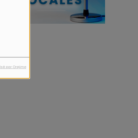
lsé par Orejime