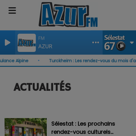
FM
AZUR
ance Alpine
Turckheim : Les rendez-vous du mois d'aoû
ACTUALITÉS
Sélestat : Les prochains
rendez-vous culturels