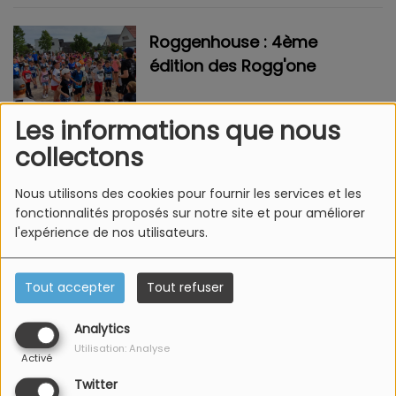
Roggenhouse : 4ème
édition des Rogg'one
Les informations que nous
collectons
Colmar : La troupe de
théâtre de l'ALEP de retour
Nous utilisons des cookies pour fournir les services et les
pour une 56ème saison
fonctionnalités proposés sur notre site et pour améliorer
l'expérience de nos utilisateurs.
Tout accepter
Tout refuser
<
6
7
8
9
10
11
12
13
14
15
>
Analytics
Utilisation: Analyse
Activé
Twitter